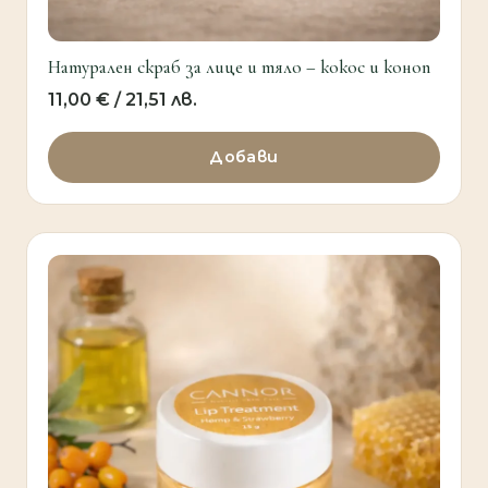
Натурален скраб за лице и тяло – кокос и коноп
11,00
€
/ 21,51 лв.
Добави