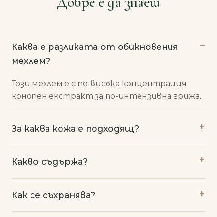
Добре е да знаеш
Каква е разликата от обикновения
мехлем?
Този мехлем е с по-висока концентрация
конопен екстракт за по-интензивна грижа.
За каква кожа е подходящ?
Какво съдържа?
Как се съхранява?