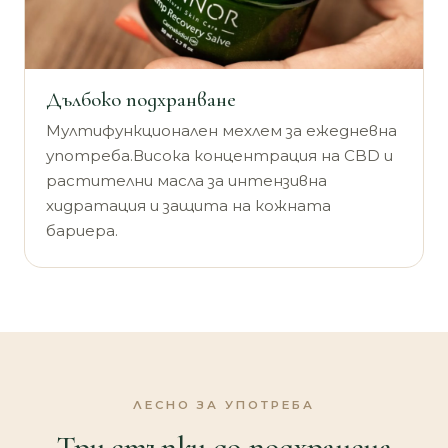
Дълбоко подхранване
Мултифункционален мехлем за ежедневна
употреба.Висока концентрация на CBD и
растителни масла за интензивна
хидратация и защита на кожната
бариера.
ЛЕСНО ЗА УПОТРЕБА
Три стъпки до подхранена