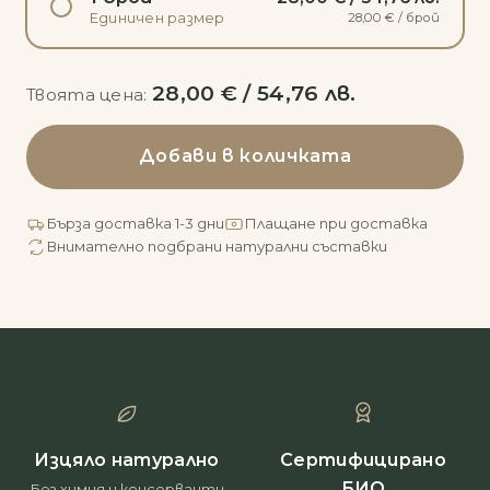
28,00 € / брой
Единичен размер
28,00 € / 54,76 лв.
Твоята цена:
Добави в количката
Бърза доставка 1-3 дни
Плащане при доставка
Внимателно подбрани натурални съставки
Изцяло натурално
Сертифицирано
БИО
Без химия и консерванти