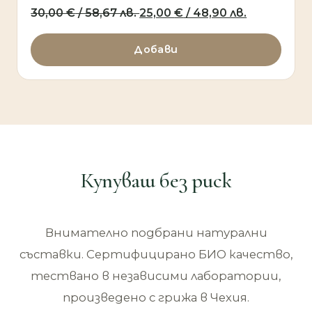
Original
Текущата
30,00
€
/ 58,67 лв.
25,00
€
/ 48,90 лв.
price
цена
was:
е:
Добави
30,00 €
25,00 €
/
/
58,67 лв..
48,90 лв..
Купуваш без риск
Внимателно подбрани натурални
съставки. Сертифицирано БИО качество,
тествано в независими лаборатории,
произведено с грижа в Чехия.