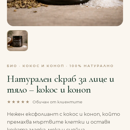
БИО · КОКОС И КОНОП · 100% НАТУРАЛНО
Натурален скраб за лице и
тяло – кокос и коноп
★★★★★
Обичан от клиентите
Нежен ексфолиант с кокос и коноп, който
премахва мъртвите клетки и оставя
кожата гладка, мека и сияйна.