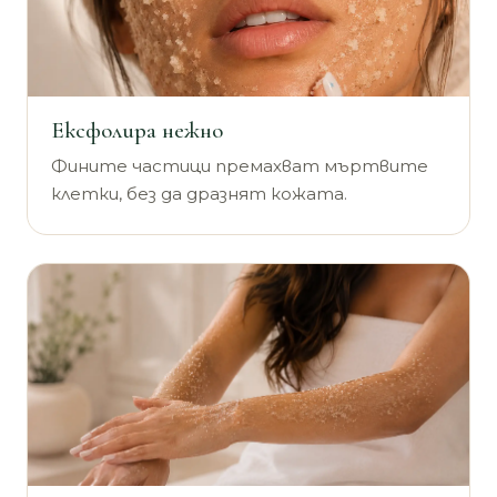
Ексфолира нежно
Фините частици премахват мъртвите
клетки, без да дразнят кожата.