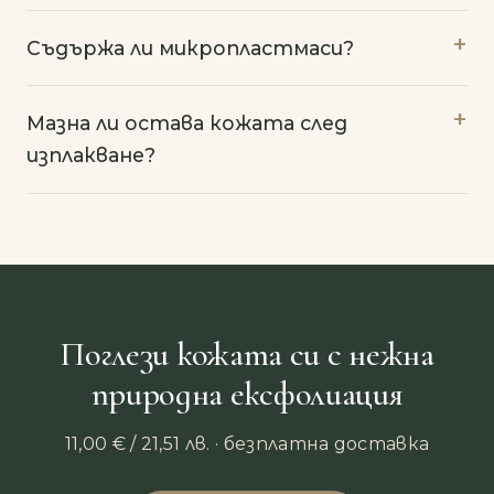
Съдържа ли микропластмаси?
Мазна ли остава кожата след
изплакване?
Поглези кожата си с нежна
природна ексфолиация
11,00
€
/ 21,51 лв.
· безплатна доставка