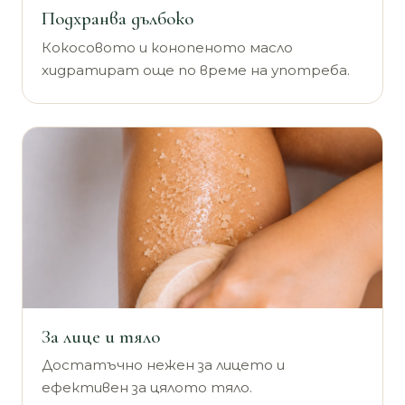
Подхранва дълбоко
Кокосовото и конопеното масло
хидратират още по време на употреба.
За лице и тяло
Достатъчно нежен за лицето и
ефективен за цялото тяло.