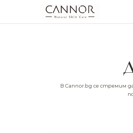
Д
В Cannor.bg се стремим д
п