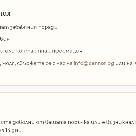
ния
нат забавяния поради:
овия
си или контактна информация
 моля, свържете се с нас на
info@cannor.bg
или на
 сте доволни от вашата поръчка или е възникнал 
 14 дни.