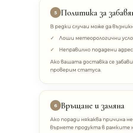
Политика за забавя
5
В редки случаи може да възник
Лоши метеорологични усл
Неправилно подадени адре
Ако вашата доставка се забави,
проверим статуса.
Връщане и замяна
6
Ако поради някаква причина не
върнете продукта в рамките на