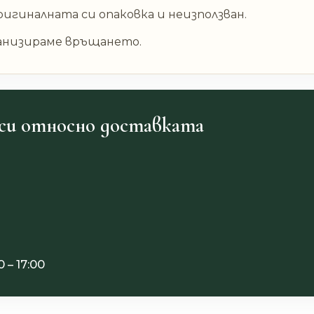
игиналната си опаковка и неизползван.
рганизираме връщането.
си относно доставката
– 17:00