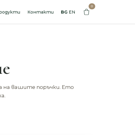
0
родукти
Контакти
BG
EN
не
ка на вашите поръчки. Ето
а.