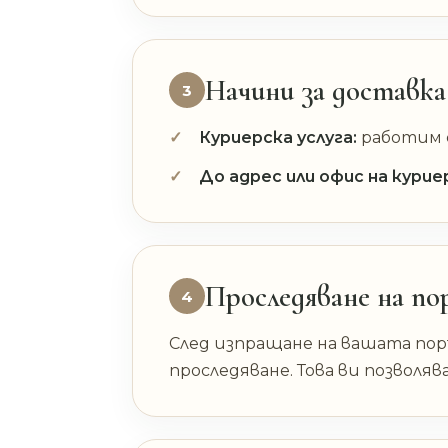
Начини за доставка
3
Куриерска услуга:
работим с
До адрес или офис на курие
Проследяване на по
4
След изпращане на вашата по
проследяване. Това ви позволя