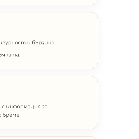
игурност и бързина.
ъчката.
 с информация за
о време.